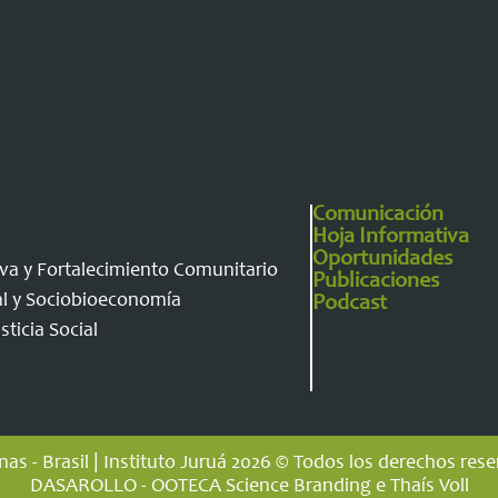
Comunicación
Hoja Informativa
Oportunidades
va y Fortalecimiento Comunitario
Publicaciones
al y Sociobioeconomía
Podcast
ticia Social
s - Brasil | Instituto Juruá 2026 © Todos los derechos res
DASAROLLO - OOTECA Science Branding e Thaís Voll