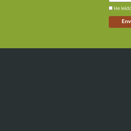
He leíd
Env