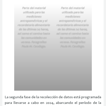
Parte del material
Parte del material
utilizado para las
utilizado para las
mediciones
mediciones
antropométricas y el
antropométricas y el
recordatorio alimentario
recordatorio alimentario
de las últimas 24 horas,
de las últimas 24 horas,
así como el camino hasta
así como el camino hasta
las comunidades en
las comunidades en
verano. Fotografías:
verano. Fotografías:
Paula M. Candiago.
Paula M. Candiago.
La segunda fase de la recolección de datos está programada
para llevarse a cabo en 2024, abarcando el período de la