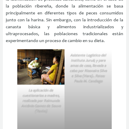
la población ribereña, donde la alimentación se basa
principalmente en diferentes tipos de peces consumidos
junto con la harina. Sin embargo, con la introducción de la
canasta básica y alimentos industrializados y
ultraprocesados, las poblaciones tradicionales están
experimentando un proceso de cambio en su dieta.
Asistente Logístico del
Instituto Juruá; y para
amas de casa, llevada a
cabo por Risonaira Silva
e Silva (Nara).. Fotos:
Paula M. Candiago
La aplicación de
cuestionarios a madres,
realizada por Raimunda
Antônia Gomes de Souza
(Tonha)