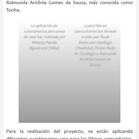
Raimunda Antônia Gomes de Souza, más conocida como
Tonha.
La aplicación de
y para líderes
cuestionarios para amas
comunitarios fue llevada
de casa fue realizada por
a cabo por Paula
Mikaely Paixão
Mulazzani Candiago
Figueiredo (Mika)
(Paulinha). Fotos: Paula
M. Candiago e Raimunda
Antônia Gomes de
Souza.
Para la realización del proyecto, se están aplicando
diferentes cuestionarios: uno para los líderes comunitarios,