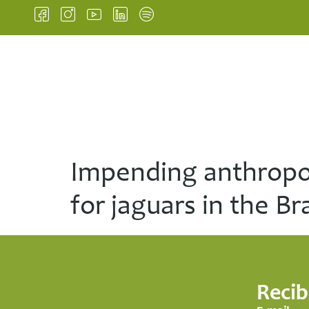
INICIO
INSTITUCIONAL
Impending anthropog
for jaguars in the B
Recib