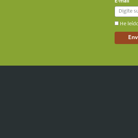
E-mail
He leíd
Env