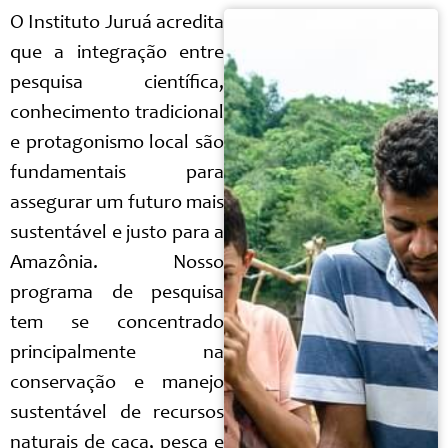
O Instituto Juruá acredita
que a integração entre
pesquisa científica,
conhecimento tradicional
e protagonismo local são
fundamentais para
assegurar um futuro mais
sustentável e justo para a
Amazônia. Nosso
programa de pesquisa
tem se concentrado
principalmente na
conservação e manejo
sustentável de recursos
naturais de caça, pesca e