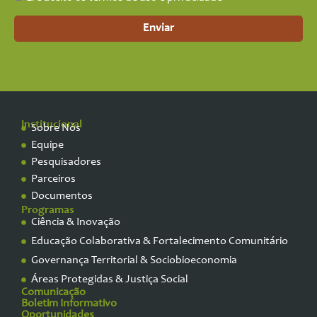
Enviar
Institucional
Sobre Nós
Equipe
Pesquisadores
Parceiros
Documentos
Programas
Ciência & Inovação
Educação Colaborativa & Fortalecimento Comunitário
Governança Territorial & Sociobioeconomia
Áreas Protegidas & Justiça Social
Comunicação
Boletim Informativo
Oportunidades