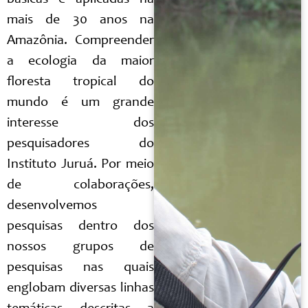
básicas e aplicadas há
mais de 30 anos na
Amazônia. Compreender
a ecologia da maior
floresta tropical do
mundo é um grande
interesse dos
pesquisadores do
Instituto Juruá. Por meio
de colaborações,
desenvolvemos
pesquisas dentro dos
nossos grupos de
pesquisas nas quais
englobam diversas linhas