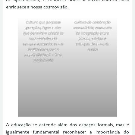
de aprendizado, e conhecer sobre a nossa cultura local
enriquece a nossa cosmovisão.
Cultura que perpassa
Cultura de celebração
gerações, lagos e rios
comunitária, momento
que permitem acesso as
de integração entre
comunidades são
jovens, adultos e
sempre acessados como
crianças. foto- maria
facilitadores para a
cunha
população local. – foto
maria cunha
A educação se estende além dos espaços formais, mas é
igualmente fundamental reconhecer a importância do