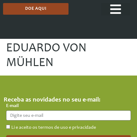
DOE AQUI
EDUARDO VON
MÜHLEN
Receba as novidades no seu e-mail:
E-mail
Li e aceito os termos de uso e privacidade