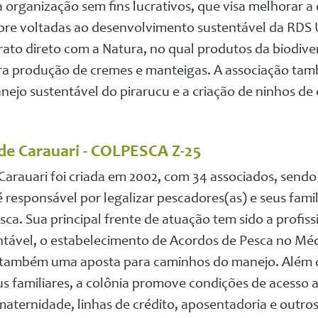
 organização sem fins lucrativos, que visa melhorar a 
pre voltadas ao desenvolvimento sustentável da RDS 
to direto com a Natura, no qual produtos da biodiv
ara produção de cremes e manteigas. A associação tam
nejo sustentável do pirarucu e a criação de ninhos de 
de Carauari - COLPESCA Z-25
Carauari foi criada em 2002, com 34 associados, send
é responsável por legalizar pescadores(as) e seus fami
ca. Sua principal frente de atuação tem sido a profiss
ntável, o estabelecimento de Acordos de Pesca no Méd
 também uma aposta para caminhos do manejo. Além d
s familiares, a colônia promove condições de acesso a 
maternidade, linhas de crédito, aposentadoria e outros