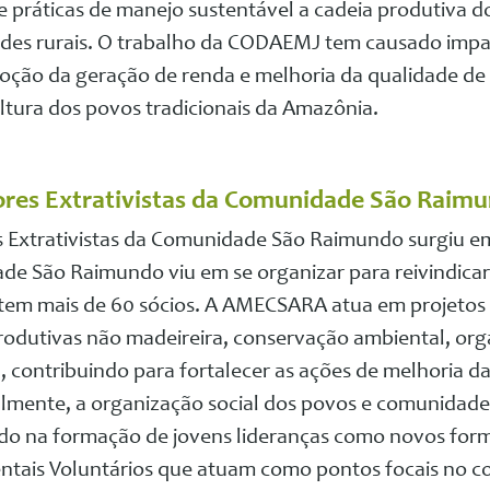
e práticas de manejo sustentável a cadeia produtiva d
es rurais. O trabalho da CODAEMJ tem causado impac
oção da geração de renda e melhoria da qualidade de 
ltura dos povos tradicionais da Amazônia.
ores Extrativistas da Comunidade São Rai
 Extrativistas da Comunidade São Raimundo surgiu em
e São Raimundo viu em se organizar para reivindicar s
 tem mais de 60 sócios. A AMECSARA atua em projetos 
rodutivas não madeireira, conservação ambiental, org
 contribuindo para fortalecer as ações de melhoria da
almente, a organização social dos povos e comunidade
 na formação de jovens lideranças como novos form
tais Voluntários que atuam como pontos focais no 