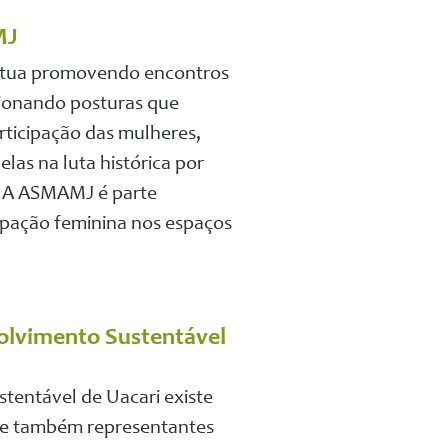
MJ
e atua promovendo encontros
tionando posturas que
ticipação das mulheres,
as na luta histórica por
s. A ASMAMJ é parte
cipação feminina nos espaços
olvimento Sustentável
tentável de Uacari existe
ca e também representantes