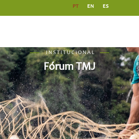
PT
EN
ES
PROGRAMAS
COMUNICAÇÃO
PUBLICAÇÕ
INSTITUCIONAL
Fórum TMJ