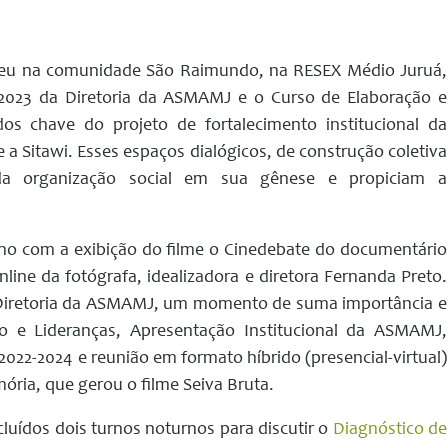
rreu na comunidade São Raimundo, na RESEX Médio Juruá,
 2023 da Diretoria da ASMAMJ e o Curso de Elaboração e
s chave do projeto de fortalecimento institucional da
 a Sitawi. Esses espaços dialógicos, de construção coletiva
 da organização social em sua gênese e propiciam a
nho com a exibição do filme o Cinedebate do documentário
line da fotógrafa, idealizadora e diretora Fernanda Preto.
da Diretoria da ASMAMJ, um momento de suma importância e
o e Lideranças, Apresentação Institucional da ASMAMJ,
22-2024 e reunião em formato híbrido (presencial-virtual)
ória, que gerou o filme Seiva Bruta.
cluídos dois turnos noturnos para discutir o
Diagnóstico de