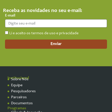
Receba as novidades no seu e-mail:
E-mail
Li e aceito os termos de uso e privacidade
Enviar
Institucional
Sobre Nós
Equipe
Pesquisadores
Parceiros
Documentos
Programas